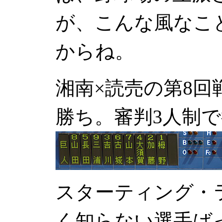
が、こんな風なこ
からね。
湘南×読売の第8回
勝ち。審判3人制
スターティング・
く知らない選手ば