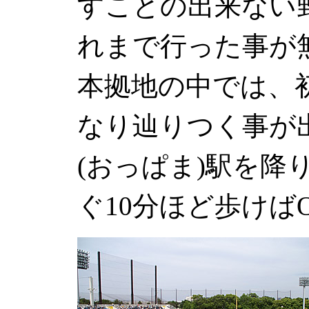
すことの出来ない
れまで行った事が
本拠地の中では、
なり辿りつく事が
(おっぱま)駅を降
ぐ10分ほど歩けば