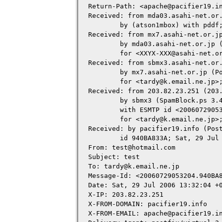
Return-Path: <apache@pacifier19.in
Received: from mda03.asahi-net.or.
        by (atson1mbox) with pddf;
Received: from mx7.asahi-net.or.jp
        by mda03.asahi-net.or.jp (
        for <XXYX-XXX@asahi-net.or
Received: from sbmx3.asahi-net.or.
        by mx7.asahi-net.or.jp (Po
        for <tardy@k.email.ne.jp>;
Received: from 203.82.23.251 (203.
        by sbmx3 (SpamBlock.ps 3.4
        with ESMTP id <20060729053
        for <tardy@k.email.ne.jp>;
Received: by pacifier19.info (Post
        id 940BA833A; Sat, 29 Jul 
From: test@hotmail.com

Subject: test

To: tardy@k.email.ne.jp

Message-Id: <20060729053204.940BA8
Date: Sat, 29 Jul 2006 13:32:04 +0
X-IP: 203.82.23.251

X-FROM-DOMAIN: pacifier19.info

X-FROM-EMAIL: apache@pacifier19.in