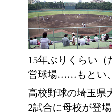
15年ぶりくらい（
営球場……もとい
高校野球の埼玉県
2試合に母校が登場し